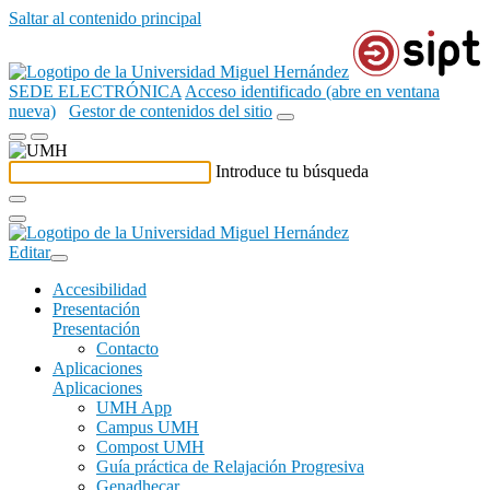
Saltar al contenido principal
SEDE ELECTRÓNICA
Acceso identificado (abre en ventana
nueva)
Gestor de contenidos del sitio
Introduce tu búsqueda
Editar
Accesibilidad
Presentación
Presentación
Contacto
Aplicaciones
Aplicaciones
UMH App
Campus UMH
Compost UMH
Guía práctica de Relajación Progresiva
Genadhecar